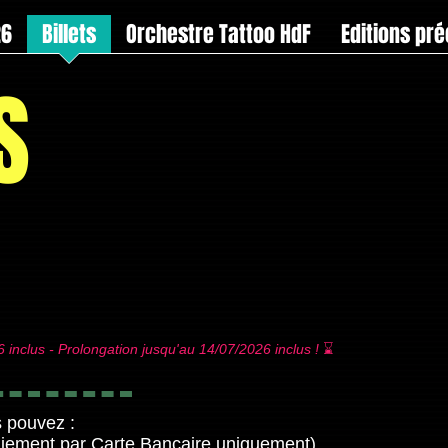
26
Billets
Orchestre Tattoo HdF
Editions pr
S
6 inclus - Prolongation jusqu'au 14/07/2026 inclus !
⌛
s pouvez :
iement par Carte Bancaire uniquement)