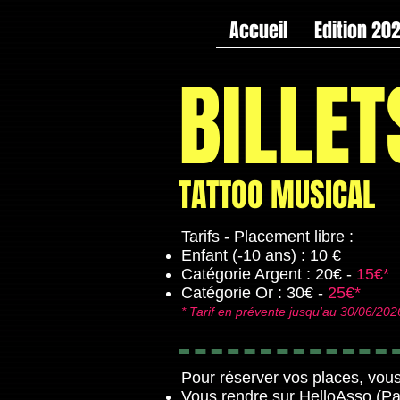
Accueil
Edition 20
BILLET
TATTOO MUSICAL
Tarifs - Placement libre :
Enfant (-10 ans) : 10 €
Catégorie Argent : 20€ -
15€*
Catégorie Or : 30€ -
25€*
​* Tarif en prévente jusqu'au 30/06/202
Pour réserver vos places, vou
Vous rendre sur
HelloAsso
(Pa